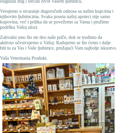
osigurali dug i srećan život Vašem ljubimcu.
Verujemo u stvaranje dugoročnih odnosa sa našim kupcima i
njihovim ljubimcima. Svaka poseta našoj apoteci nije samo
kupovina, već i prilika da se povežemo sa Vama i pružimo
podršku Vašoj ulozi.
Zahvalni smo što ste deo naše priče, dok se trudimo da
aktivno učestvujemo u Vašoj. Radujemo se što ćemo i dalje
biti tu za Vas i Vaše ljubimce, pružajući Vam najbolje iskustvo.
Vaša Veterinaria Produkt.