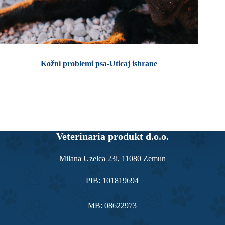
Kožni problemi psa-Uticaj ishrane
Veterinaria produkt d.o.o.
Milana Uzelca 23i, 11080 Zemun
PIB: 101819694
MB: 08622973