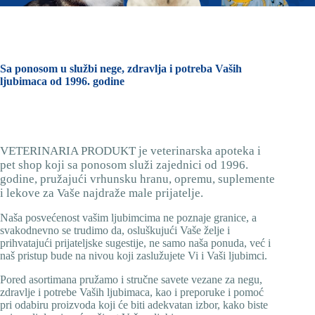
Sa ponosom u službi nege, zdravlja i potreba Vaših
ljubimaca od 1996. godine
VETERINARIA PRODUKT je veterinarska apoteka i
pet shop koji sa ponosom služi zajednici od 1996.
godine, pružajući vrhunsku hranu, opremu, suplemente
i lekove za Vaše najdraže male prijatelje.
Naša posvećenost vašim ljubimcima ne poznaje granice, a
svakodnevno se trudimo da, osluškujući Vaše želje i
prihvatajući prijateljske sugestije, ne samo naša ponuda, već i
naš pristup bude na nivou koji zaslužujete Vi i Vaši ljubimci.
Pored asortimana pružamo i stručne savete vezane za negu,
zdravlje i potrebe Vaših ljubimaca, kao i preporuke i pomoć
pri odabiru proizvoda koji će biti adekvatan izbor, kako biste