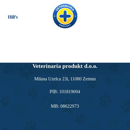
S
k
i
Hill’s
p
t
o
c
o
n
t
e
n
Veterinaria produkt d.o.o.
t
Milana Uzelca 23i, 11080 Zemun
PIB: 101819694
MB: 08622973