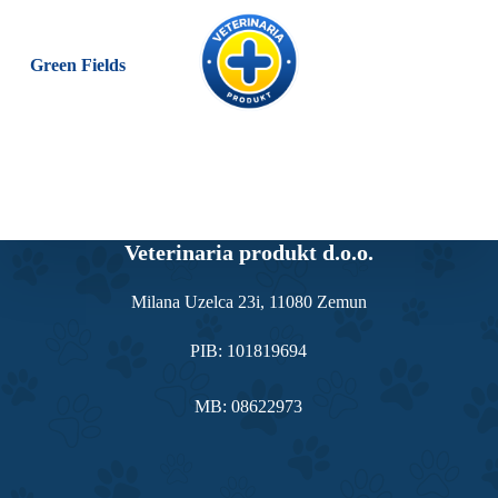
S
k
i
Green Fields
p
t
o
c
o
n
t
e
n
Veterinaria produkt d.o.o.
t
Milana Uzelca 23i, 11080 Zemun
PIB: 101819694
MB: 08622973