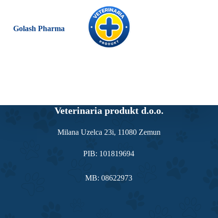
S
k
i
Golash Pharma
p
t
o
c
o
n
t
e
n
Veterinaria produkt d.o.o.
t
Milana Uzelca 23i, 11080 Zemun
PIB: 101819694
MB: 08622973